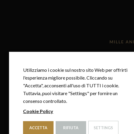
MILLE AN
Utilizziamo i cookie sul nostro sito Web per offrirti
l'esperienza migliore possibile. Cliccando su
"Accetta", acconsenti all'uso di TUTTI i cookie.
Tuttavia, puoi visitare "Settings" per fornire un
consenso controllato.
Cookie Policy
CONDIZIONI DI VENDITA
ACCETTA
RIFIUTA
SETTINGS
PAYMENT AND SHIPPING
REFOUND POLICY