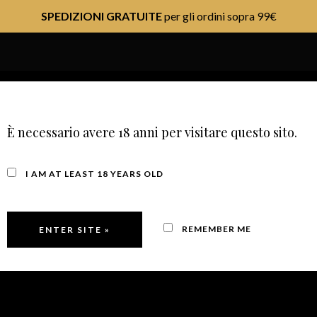
SPEDIZIONI GRATUITE
per gli ordini sopra 99€
ARKLING WINES
STILL WINES
GRAPPA
OIL
CONTAC
È necessario avere 18 anni per visitare questo sito.
I AM AT LEAST 18 YEARS OLD
REMEMBER ME
PROSECCO DOC