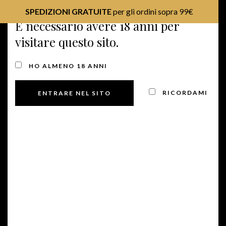
SPEDIZIONI GRATUITE
per gli ordini sopra 99€
È necessario avere 18 anni per
visitare questo sito.
MENU
HO ALMENO 18 ANNI
VINI ROSSI
RICORDAMI
Manzoni Rosso 2.15
IGP