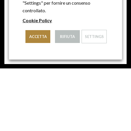
"Settings" per fornire un consenso
controllato.
Cookie Policy
ACCETTA
RIFIUTA
SETTINGS
2020
VENDEMMIA
29.0
€
PREZZO
from
SCEGLI