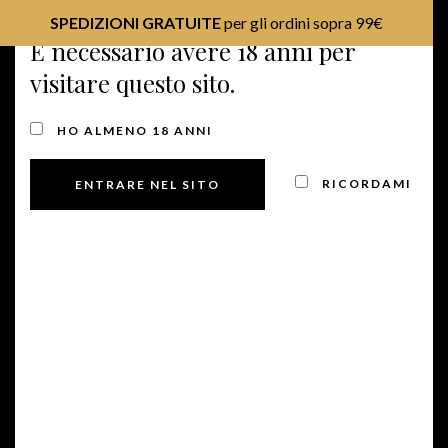
SPEDIZIONI GRATUITE
per gli ordini sopra 99€
È necessario avere 18 anni per
visitare questo sito.
MENU
HO ALMENO 18 ANNI
SPUMANTE
RICORDAMI
Spumante
Isabella
Brut Rive DOCG